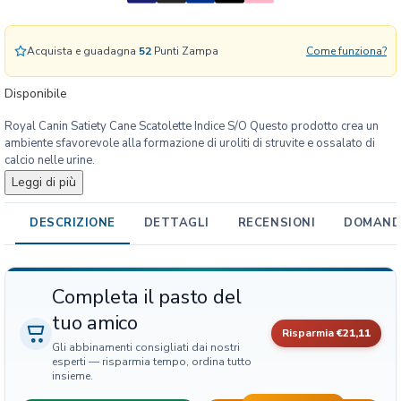
H
N
S
Acquista e guadagna
52
Punti Zampa
Come funziona?
a
t
Disponibile
i
e
Royal Canin Satiety Cane Scatolette Indice S/O Questo prodotto crea un
t
ambiente sfavorevole alla formazione di uroliti di struvite e ossalato di
y
calcio nelle urine.
C
Leggi di più
a
n
DESCRIZIONE
DETTAGLI
RECENSIONI
DOMANDE
e
S
c
Completa il pasto del
a
t
tuo amico
Risparmia
€21,11
o
Gli abbinamenti consigliati dai nostri
l
esperti — risparmia tempo, ordina tutto
e
insieme.
t