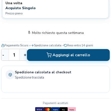
Una volta
Acquisto Singolo
Prezzo pieno
Molto richiesto questa settimana
Pagamento Sicuro
Spedizione calcolata
Reso entro 14 giorni
R
Aggiungi al carrello
-
+
o
y
a
Spedizione calcolata al checkout
l
Spedizione tracciata
C
a
n
i
n
Pagamenti accettati
V
VISA
PayPal
Pay
Klarna