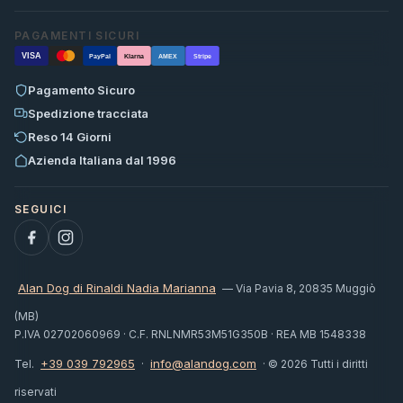
PAGAMENTI SICURI
VISA
PayPal
Klarna
AMEX
Stripe
Pagamento Sicuro
Spedizione tracciata
Reso 14 Giorni
Azienda Italiana dal 1996
Alan Dog di Rinaldi Nadia Marianna
— Via Pavia 8, 20835 Muggiò
(MB)
P.IVA 02702060969 · C.F. RNLNMR53M51G350B · REA MB 1548338
+39 039 792965
info@alandog.com
Tel.
·
· © 2026 Tutti i diritti
riservati