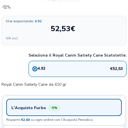
-12%
Stai acquistando:
4.92
52,53
€
Formato
IVA incl.
10.51
52.53€
12x400gr
12%
€/KG
Seleziona il Royal Canin Satiety Cane Scatolette:
€52,53
4.92
Royal Canin Satiety Cane da 410 gr
L'Acquisto Furbo
-5%
Risparmi
€2,63
su ogni ordine con l'Acquisto Periodico.