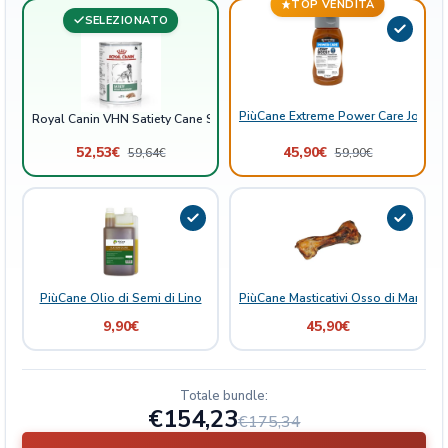
TOP VENDITA
t
SELEZIONATO
e
q
u
a
PiùCane Extreme Power Care Joint B
Royal Canin VHN Satiety Cane Scatolette
n
t
52,53
€
45,90
€
59,64
€
59,90
€
i
t
à
PiùCane Olio di Semi di Lino
PiùCane Masticativi Osso di Manzo
9,90
€
45,90
€
Totale bundle:
€154,23
€175,34