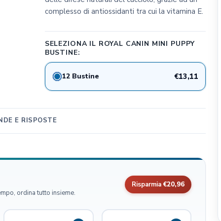
complesso di antiossidanti tra cui la vitamina E.
CLIFFI CAT POPS
Dog&Dog
Julius K9
SELEZIONA IL ROYAL CANIN MINI PUPPY
BUSTINE:
MSD Animal Health
BWild
12 Bustine
€13,11
Whimzees
Flamingo Pet Products
Seresto
DE E RISPOSTE
Bark Appeal Pet Product
Exspot
Risparmia
€20,96
empo, ordina tutto insieme.