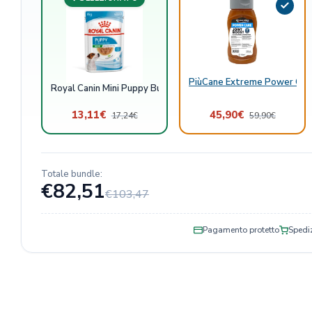
PiùCane Extreme Power Care
Royal Canin Mini Puppy Bustine
13,11
€
45,90
€
17,24
€
59,90
€
Totale bundle:
€82,51
€103,47
Pagamento protetto
Spediz