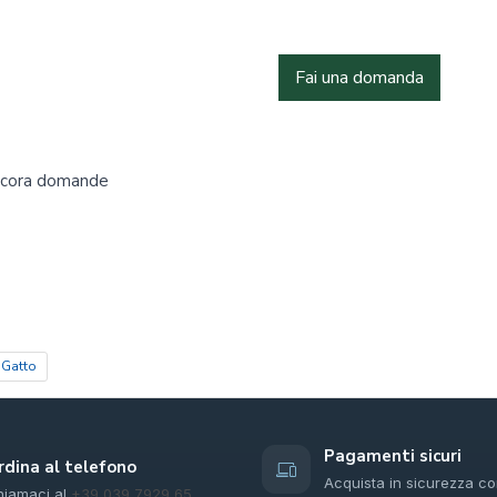
Fai una domanda
ncora domande
 Gatto
Pagamenti sicuri
rdina al telefono
Acquista in sicurezza co
hiamaci al
+39 039 7929 65