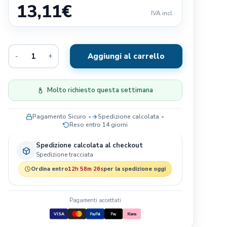
13,11
€
Exclusion
IVA incl.
Terra Canis
Il Pitbull
Aggiungi al carrello
-
+
Baldecchi
Nobby
JRS- PET CARE
Molto richiesto questa settimana
Savic
Pagamento Sicuro
Spedizione calcolata
Blue Sky Clayworks
Reso entro 14 giorni
Bayer
Spedizione calcolata al checkout
Spedizione tracciata
Ordina entro
12h 58m 25s
per la spedizione oggi
Pagamenti accettati
VISA
PayPal
Pay
Klarna