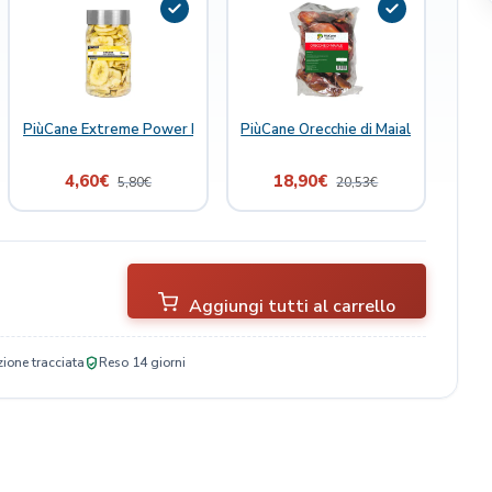
 Joint Boost 300 ml
PiùCane Extreme Power Natural Delights Banana
PiùCane Orecchie di Maiale
4,60
€
18,90
€
5,80
€
20,53
€
Aggiungi tutti al carrello
ione tracciata
Reso 14 giorni