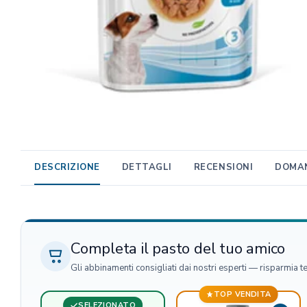
TRIBAL
Unica Gemma
TRIXIE
Beaphar
MIDLEE
TropiClean
Gemon
AlanDog
DESCRIZIONE
DETTAGLI
RECENSIONI
DOMAN
Hill's
Advantix
Completa il pasto del tuo amico
Gli abbinamenti consigliati dai nostri esperti — risparmia t
TOP VENDITA
SELEZIONATO