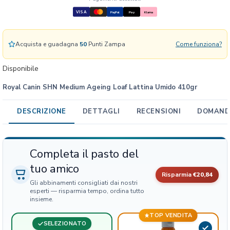
N
VISA
M
PayPal
Pay
Klarna
e
d
Acquista e guadagna
50
Punti Zampa
Come funziona?
i
u
Disponibile
m
A
Royal Canin SHN Medium Ageing Loaf Lattina Umido 410gr
g
e
DESCRIZIONE
DETTAGLI
RECENSIONI
DOMANDE
i
n
g
L
Completa il pasto del
o
tuo amico
a
Risparmia
€20,84
Gli abbinamenti consigliati dai nostri
f
esperti — risparmia tempo, ordina tutto
L
insieme.
a
TOP VENDITA
t
SELEZIONATO
t