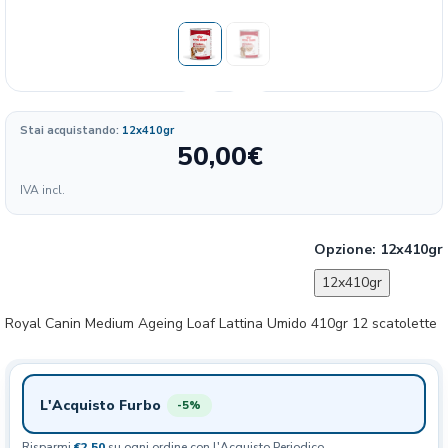
Stai acquistando:
12x410gr
50,00
€
IVA incl.
Opzione:
12x410gr
12x410gr
Royal Canin Medium Ageing Loaf Lattina Umido 410gr 12 scatolette
L'Acquisto Furbo
-5%
Risparmi
€2,50
su ogni ordine con l'Acquisto Periodico.