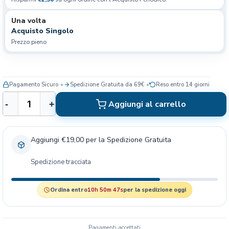
Una volta
Acquisto Singolo
Prezzo pieno
Pagamento Sicuro
Spedizione Gratuita da 69€
Reso entro 14 giorni
R
Aggiungi al carrello
-
+
o
y
a
Aggiungi €19,00 per la Spedizione Gratuita
l
C
Spedizione tracciata
a
n
i
Ordina entro
10h 50m 46s
per la spedizione oggi
n
S
H
Pagamenti accettati