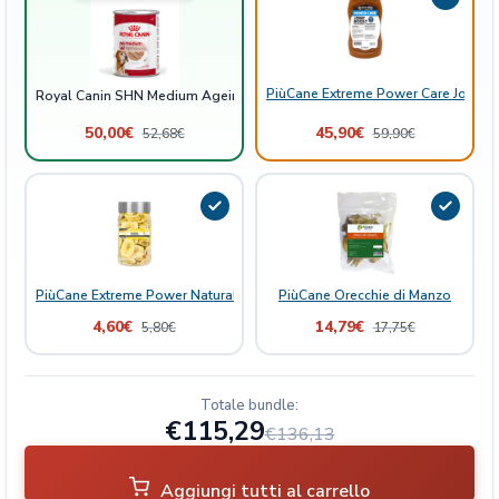
i
n
a
PiùCane Extreme Power Care Joint B
U
Royal Canin SHN Medium Ageing Loaf Lattina Umido 410gr
m
50,00
€
45,90
€
52,68
€
59,90
€
i
d
o
4
1
0
g
PiùCane Extreme Power Natural Delights Banana
PiùCane Orecchie di Manzo
r
4,60
€
14,79
€
5,80
€
17,75
€
q
u
a
Totale bundle:
n
€115,29
€136,13
t
i
t
Aggiungi tutti al carrello