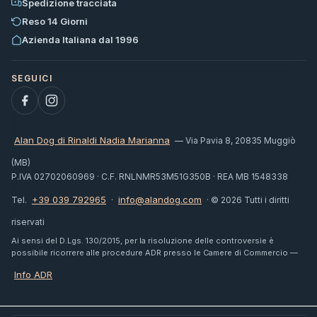
Spedizione tracciata
Reso 14 Giorni
Azienda Italiana dal 1996
Alan Dog di Rinaldi Nadia Marianna
— Via Pavia 8, 20835 Muggiò
(MB)
P.IVA 02702060969 · C.F. RNLNMR53M51G350B · REA MB 1548338
+39 039 792965
info@alandog.com
Tel.
·
· © 2026 Tutti i diritti
riservati
Ai sensi del D.Lgs. 130/2015, per la risoluzione delle controversie è
possibile ricorrere alle procedure ADR presso le Camere di Commercio —
Info ADR