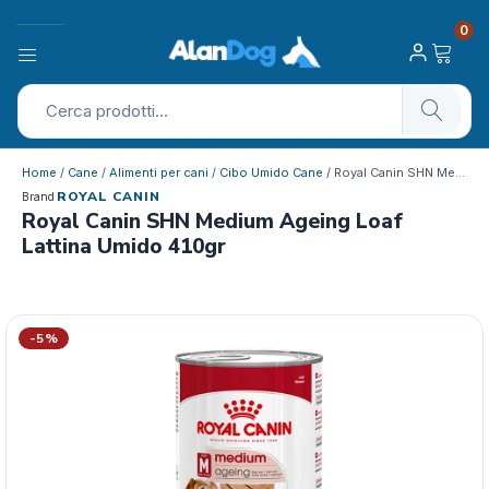
0
Home
/
Cane
/
Alimenti per cani
/
Cibo Umido Cane
/ Royal Canin SHN Medium Ageing Loaf La…
ROYAL CANIN
Brand
Royal Canin SHN Medium Ageing Loaf
Lattina Umido 410gr
-5%