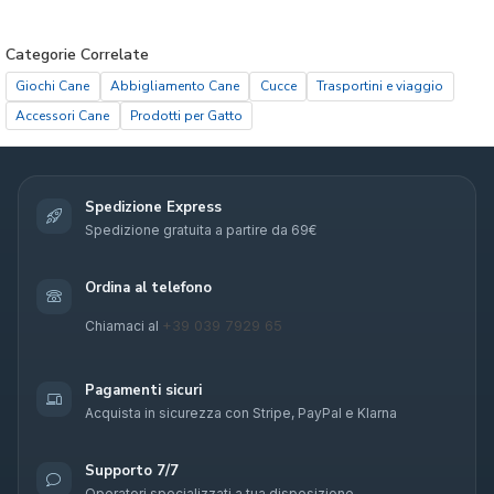
Categorie Correlate
Giochi Cane
Abbigliamento Cane
Cucce
Trasportini e viaggio
Accessori Cane
Prodotti per Gatto
Spedizione Express
Spedizione gratuita a partire da 69€
Ordina al telefono
+39 039 7929 65
Chiamaci al
Pagamenti sicuri
Acquista in sicurezza con Stripe, PayPal e Klarna
Supporto 7/7
Operatori specializzati a tua disposizione