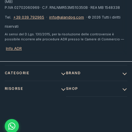
(MB)
P.IVA 02702060969 · C.F. RNLNMR53M51G350B · REA MB 1548338
+39 039 792965
info@alandog.com
Tel.
·
· © 2026 Tutti i diritti
riservati
Ai sensi del D.Lgs. 130/2015, per la risoluzione delle controversie è
possibile ricorrere alle procedure ADR presso le Camere di Commercio —
Info ADR
CATEGORIE
BRAND
RISORSE
SHOP