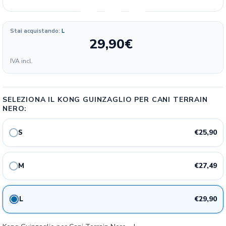
Formato
Stai acquistando:
L
29,90
€
129.50
25.9€
S
2%
IVA incl.
€/KG
137.45
27.49€
M
7%
€/KG
SELEZIONA IL KONG GUINZAGLIO PER CANI TERRAIN
NERO:
149.50
29.9€
L
9%
€/KG
€25,90
S
€27,49
M
€29,90
L