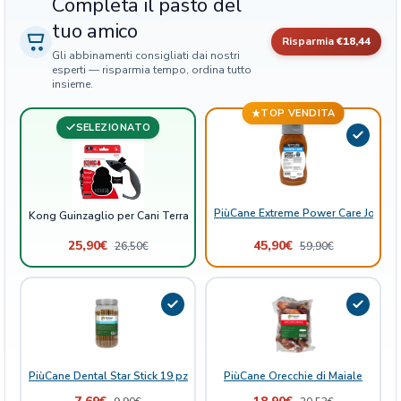
Completa il pasto del
n
tuo amico
N
Risparmia
€18,44
e
Gli abbinamenti consigliati dai nostri
r
esperti — risparmia tempo, ordina tutto
insieme.
o
q
TOP VENDITA
SELEZIONATO
u
a
n
t
i
PiùCane Extreme Power Care Joint B
Kong Guinzaglio per Cani Terrain Nero
t
25,90
€
45,90
€
26,50
€
59,90
€
à
PiùCane Dental Star Stick 19 pz 13 cm
PiùCane Orecchie di Maiale