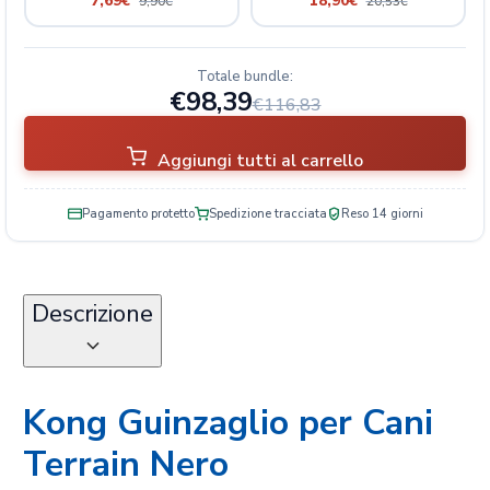
7,69
€
18,90
€
9,90
€
20,53
€
Totale bundle:
€98,39
€116,83
Aggiungi tutti al carrello
Pagamento protetto
Spedizione tracciata
Reso 14 giorni
Descrizione
Kong Guinzaglio per Cani
Terrain Nero