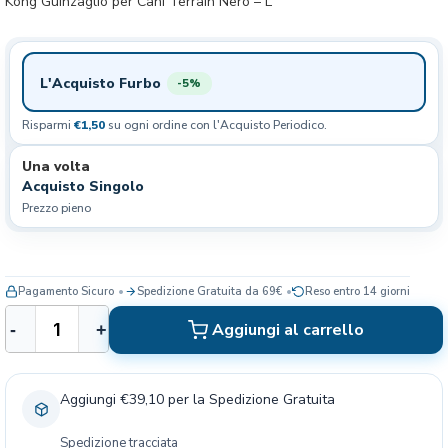
Kong Guinzaglio per Cani Terrain Nero – L
L'Acquisto Furbo
-5%
Risparmi
€1,50
su ogni ordine con l'Acquisto Periodico.
Una volta
Acquisto Singolo
Prezzo pieno
Pagamento Sicuro
Spedizione Gratuita da 69€
Reso entro 14 giorni
K
Aggiungi al carrello
-
+
o
n
g
Aggiungi €39,10 per la Spedizione Gratuita
G
u
Spedizione tracciata
i