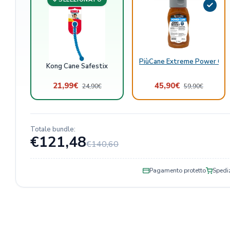
PiùCane Extreme Power Care
Kong Cane Safestix
21,99
€
45,90
€
24,90
€
59,90
€
Totale bundle:
€121,48
€140,60
Pagamento protetto
Spediz