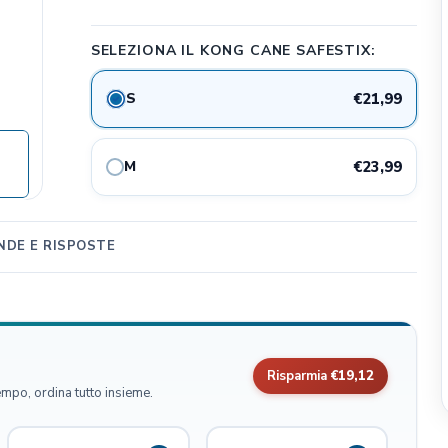
CLIFFI CAT POPS
SELEZIONA IL KONG CANE SAFESTIX:
Dog&Dog
Julius K9
S
€21,99
MSD Animal Health
BWild
M
€23,99
Whimzees
Flamingo Pet Products
Seresto
DE E RISPOSTE
Bark Appeal Pet Product
Exspot
Risparmia
€19,12
empo, ordina tutto insieme.