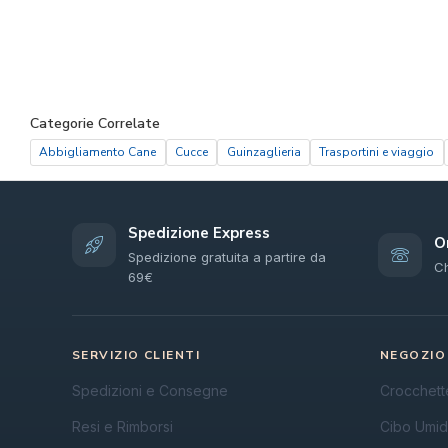
Categorie Correlate
Abbigliamento Cane
Cucce
Guinzaglieria
Trasportini e viaggio
Spedizione Express
O
Spedizione gratuita a partire da
C
69€
SERVIZIO CLIENTI
NEGOZIO
Spedizioni e Consegne
Crocchett
Resi e Rimborsi
Cibo Umi