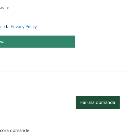
sione
i
e la
Privacy Policy
.
via
Fai una domanda
ncora domande