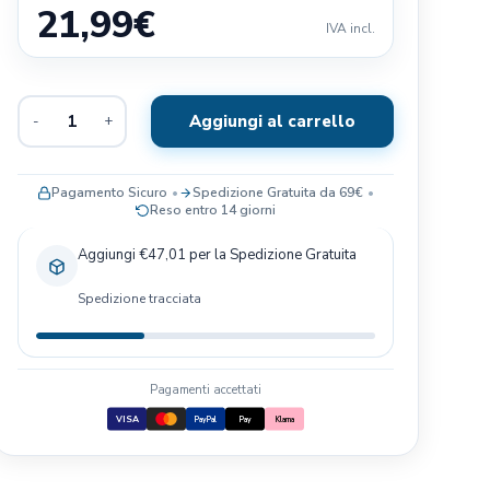
21,99
€
Exclusion
IVA incl.
Terra Canis
Il Pitbull
Aggiungi al carrello
-
+
Baldecchi
Nobby
JRS- PET CARE
Pagamento Sicuro
Spedizione Gratuita da 69€
Reso entro 14 giorni
Savic
Blue Sky Clayworks
Aggiungi €47,01 per la Spedizione Gratuita
Bayer
Spedizione tracciata
Pagamenti accettati
VISA
PayPal
Pay
Klarna