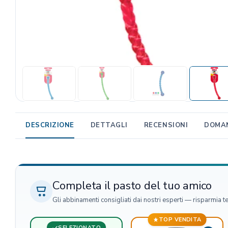
TRIBAL
Unica Gemma
TRIXIE
Beaphar
MIDLEE
TropiClean
Gemon
AlanDog
DESCRIZIONE
DETTAGLI
RECENSIONI
DOMAN
Hill's
Advantix
Completa il pasto del tuo amico
Gli abbinamenti consigliati dai nostri esperti — risparmia t
TOP VENDITA
SELEZIONATO