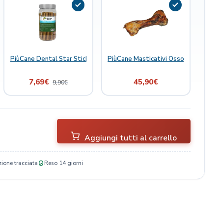
 Joint Boost 300 ml
PiùCane Dental Star Stick 19 pz 13 cm
PiùCane Masticativi Osso di Manzo
7,69
€
45,90
€
9,90
€
Aggiungi tutti al carrello
ione tracciata
Reso 14 giorni