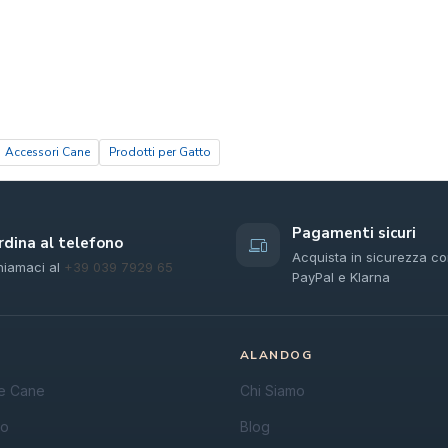
Accessori Cane
Prodotti per Gatto
Pagamenti sicuri
rdina al telefono
Acquista in sicurezza co
hiamaci al
+39 039 7929 65
PayPal e Klarna
ALANDOG
e Cane
Chi Siamo
do
Blog