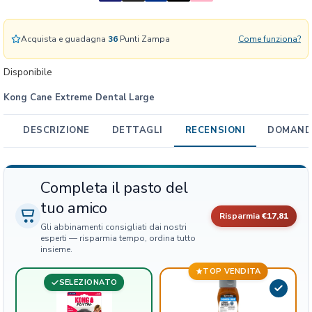
m
e
D
Acquista e guadagna
36
Punti Zampa
Come funziona?
e
n
Disponibile
t
Kong Cane Extreme Dental Large
a
l
L
DESCRIZIONE
DETTAGLI
RECENSIONI
DOMANDE
a
r
g
Completa il pasto del
e
tuo amico
q
Risparmia
€17,81
u
Gli abbinamenti consigliati dai nostri
a
esperti — risparmia tempo, ordina tutto
insieme.
n
t
TOP VENDITA
i
SELEZIONATO
t