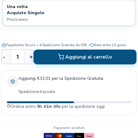
Una volta
Acquisto Singolo
Prezzo pieno
Pagamento Sicuro
Spedizione Gratuita da 69€
Reso entro 14 giorni
K
Aggiungi al carrello
-
+
o
n
g
Aggiungi €32,01 per la Spedizione Gratuita
C
a
Spedizione tracciata
n
e
Ordina entro
8h 41m 48s
per la spedizione oggi
E
x
t
r
Pagamenti accettati
e
VISA
PayPal
Pay
Klarna