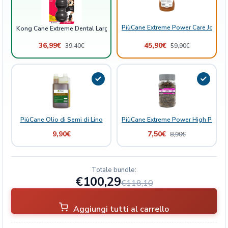
à
PiùCane Extreme Power Care Joint B
Kong Cane Extreme Dental Large
36,99
€
45,90
€
39,40
€
59,90
€
PiùCane Olio di Semi di Lino
PiùCane Extreme Power High Protein
9,90
€
7,50
€
8,90
€
Totale bundle:
€100,29
€118,10
Aggiungi tutti al carrello