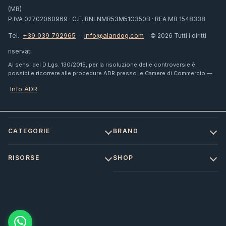
(MB)
P.IVA 02702060969 · C.F. RNLNMR53M51G350B · REA MB 1548338
+39 039 792965
info@alandog.com
Tel.
·
· © 2026 Tutti i diritti
riservati
Ai sensi del D.Lgs. 130/2015, per la risoluzione delle controversie è
possibile ricorrere alle procedure ADR presso le Camere di Commercio —
Info ADR
CATEGORIE
BRAND
RISORSE
SHOP