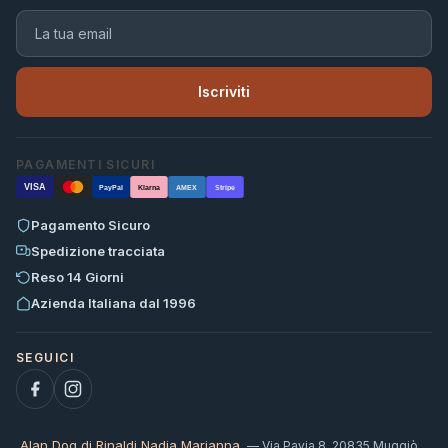
Iscriviti
PAGAMENTI SICURI
VISA
PayPal
Klarna
AMEX
Stripe
Pagamento Sicuro
Spedizione tracciata
Reso 14 Giorni
Azienda Italiana dal 1996
Alan Dog di Rinaldi Nadia Marianna
— Via Pavia 8, 20835 Muggiò