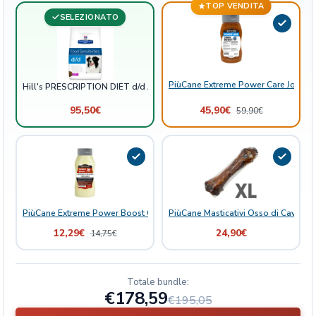
TOP VENDITA
o
SELEZIONATO
p
e
r
C
PiùCane Extreme Power Care Joint B
Hill's PRESCRIPTION DIET d/d Alimento per Cani con Anatra e Riso
a
n
95,50
€
45,90
€
59,90
€
i
c
o
n
A
n
PiùCane Extreme Power Boost Grasso di Pecora con Aglio
PiùCane Masticativi Osso di Cavallo 
a
t
12,29
€
24,90
€
14,75
€
r
a
e
Totale bundle:
R
€178,59
€195,05
i