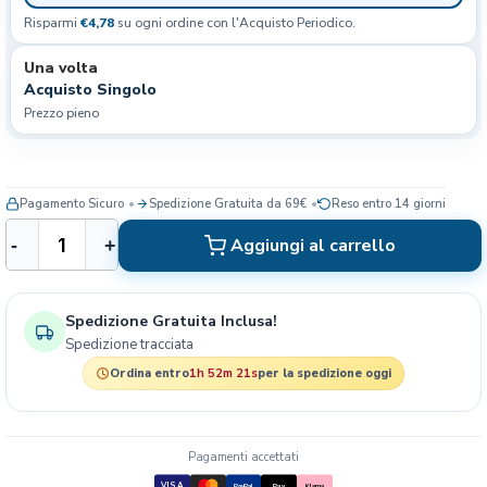
Risparmi
€4,78
su ogni ordine con l'Acquisto Periodico.
Una volta
Acquisto Singolo
Prezzo pieno
Pagamento Sicuro
Spedizione Gratuita da 69€
Reso entro 14 giorni
H
Aggiungi al carrello
-
+
i
l
l
Spedizione Gratuita Inclusa!
'
Spedizione tracciata
s
P
Ordina entro
1h 52m 20s
per la spedizione oggi
R
E
S
Pagamenti accettati
C
VISA
PayPal
Pay
Klarna