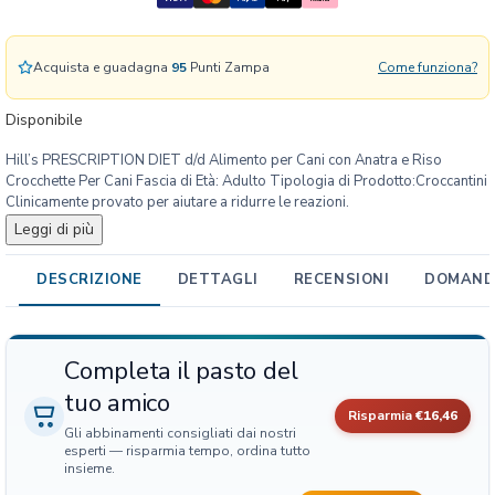
R
I
P
Acquista e guadagna
95
Punti Zampa
Come funziona?
T
I
Disponibile
O
N
Hill’s PRESCRIPTION DIET d/d Alimento per Cani con Anatra e Riso
D
Crocchette Per Cani Fascia di Età: Adulto Tipologia di Prodotto:Croccantini
I
Clinicamente provato per aiutare a ridurre le reazioni.
E
Leggi di più
T
d
DESCRIZIONE
DETTAGLI
RECENSIONI
DOMANDE
/
d
A
Completa il pasto del
l
i
tuo amico
Risparmia
€16,46
m
Gli abbinamenti consigliati dai nostri
e
esperti — risparmia tempo, ordina tutto
n
insieme.
t