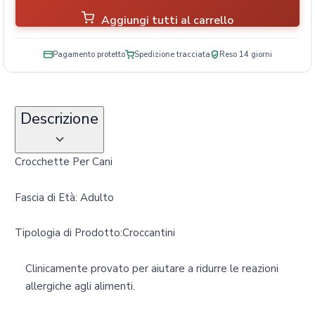
s
Aggiungi tutti al carrello
o
q
u
Pagamento protetto
Spedizione tracciata
Reso 14 giorni
a
n
t
Descrizione
i
t
à
Crocchette Per Cani
Fascia di Età: Adulto
Tipologia di Prodotto:Croccantini
Clinicamente provato per aiutare a ridurre le reazioni
allergiche agli alimenti.