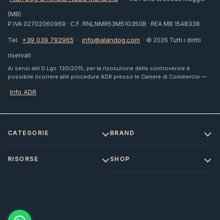
(MB)
P.IVA 02702060969 · C.F. RNLNMR53M51G350B · REA MB 1548338
+39 039 792965
info@alandog.com
Tel.
·
· © 2026 Tutti i diritti
riservati
Ai sensi del D.Lgs. 130/2015, per la risoluzione delle controversie è
possibile ricorrere alle procedure ADR presso le Camere di Commercio —
Info ADR
CATEGORIE
BRAND
RISORSE
SHOP