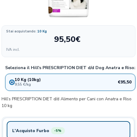
Formato
Stai acquistando:
10 Kg
95,50
€
9.55
95.5€
10 Kg
IVA incl.
€/KG
Seleziona il Hill's PRESCRIPTION DIET d/d Dog Anatra e Riso:
10 Kg (10kg)
€95,50
9,55 €/kg
Hill’s PRESCRIPTION DIET d/d Alimento per Cani con Anatra e Riso
10 kg
L'Acquisto Furbo
-5%