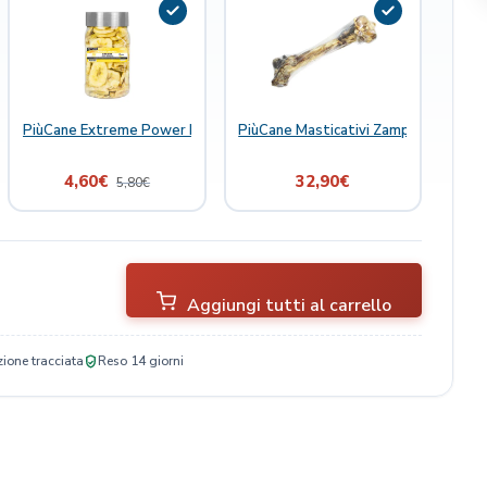
 Joint Boost 300 ml
PiùCane Extreme Power Natural Delights Banana
PiùCane Masticativi Zampa di Cervo 
4,60
€
32,90
€
5,80
€
Aggiungi tutti al carrello
ione tracciata
Reso 14 giorni