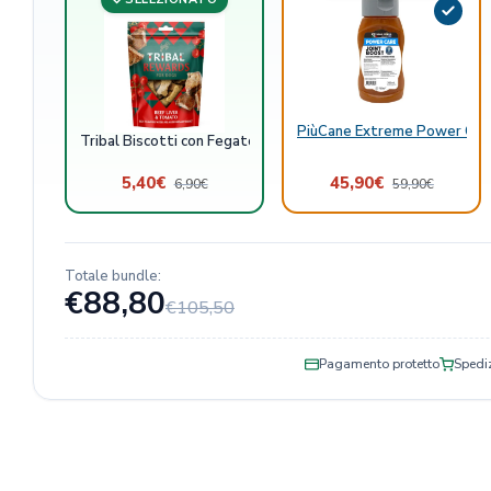
PiùCane Extreme Power Care
Tribal Biscotti con Fegato di Manzo e Pomodoro
5,40
€
45,90
€
6,90
€
59,90
€
Totale bundle:
€88,80
€105,50
Pagamento protetto
Spediz