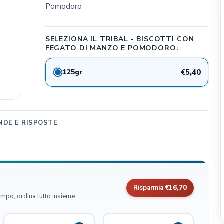
Pomodoro
CLIFFI CAT POPS
Dog&Dog
SELEZIONA IL TRIBAL - BISCOTTI CON
Julius K9
FEGATO DI MANZO E POMODORO:
MSD Animal Health
BWild
125gr
€5,40
Whimzees
Flamingo Pet Products
Seresto
DE E RISPOSTE
Bark Appeal Pet Product
Exspot
Risparmia
€16,70
empo, ordina tutto insieme.