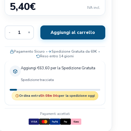
5,40
€
Exclusion
IVA incl.
Terra Canis
Il Pitbull
Aggiungi al carrello
-
+
Baldecchi
Nobby
JRS- PET CARE
Pagamento Sicuro
Spedizione Gratuita da 69€
Reso entro 14 giorni
Savic
Blue Sky Clayworks
Aggiungi €63,60 per la Spedizione Gratuita
Bayer
Spedizione tracciata
Ordina entro
5h 08m 03s
per la spedizione oggi
Pagamenti accettati
VISA
PayPal
Pay
Klarna