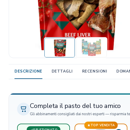
TRIBAL
Unica Gemma
TRIXIE
Beaphar
MIDLEE
TropiClean
Gemon
AlanDog
DESCRIZIONE
DETTAGLI
RECENSIONI
DOMAN
Hill's
Advantix
Completa il pasto del tuo amico
Gli abbinamenti consigliati dai nostri esperti — risparmia t
TOP VENDITA
SELEZIONATO