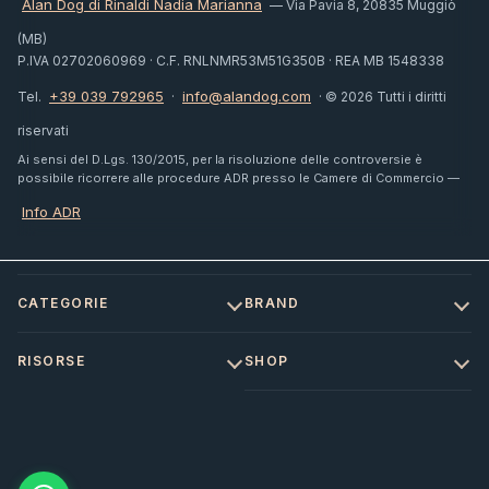
Alan Dog di Rinaldi Nadia Marianna
— Via Pavia 8, 20835 Muggiò
(MB)
P.IVA 02702060969 · C.F. RNLNMR53M51G350B · REA MB 1548338
+39 039 792965
info@alandog.com
Tel.
·
· © 2026 Tutti i diritti
riservati
Ai sensi del D.Lgs. 130/2015, per la risoluzione delle controversie è
possibile ricorrere alle procedure ADR presso le Camere di Commercio —
Info ADR
CATEGORIE
BRAND
RISORSE
SHOP