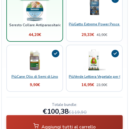
q
u
a
n
PiùGatto Extreme Power Pesce Bianc
Seresto Collare Antiparassitario Gatto
t
44,20
€
29,33
€
41,90
€
i
t
à
PiùCane Olio di Semi di Lino
PiùVerde Lettiera Vegetale per Gatti 
9,90
€
16,95
€
23,90
€
Totale bundle:
€100,38
€119,90
Aggiungi tutti al carrello