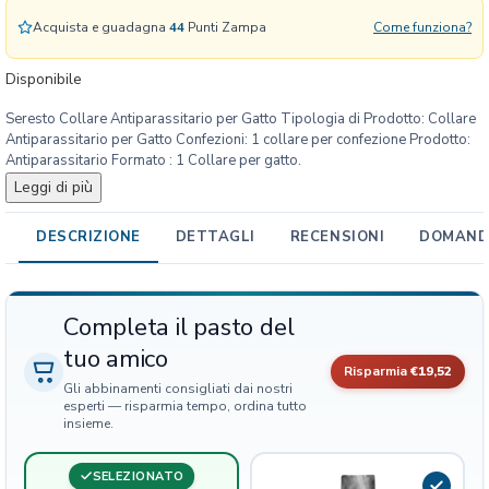
n
Acquista e guadagna
44
Punti Zampa
Come funziona?
t
i
Disponibile
p
Seresto Collare Antiparassitario per Gatto Tipologia di Prodotto: Collare
a
Antiparassitario per Gatto Confezioni: 1 collare per confezione Prodotto:
r
Antiparassitario Formato : 1 Collare per gatto.
a
Leggi di più
s
s
DESCRIZIONE
DETTAGLI
RECENSIONI
DOMANDE
i
t
a
r
Completa il pasto del
i
tuo amico
o
Risparmia
€19,52
G
Gli abbinamenti consigliati dai nostri
a
esperti — risparmia tempo, ordina tutto
insieme.
t
t
SELEZIONATO
o