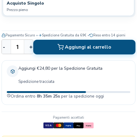
Acquisto Singolo
Prezzo pieno
Pagamento Sicuro
Spedizione Gratuita da 69€
Reso entro 14 giorni
S
Aggiungi al carrello
-
+
e
r
e
Aggiungi €24,80 per la Spedizione Gratuita
s
t
Spedizione tracciata
o
C
Ordina entro
8h 35m 25s
per la spedizione oggi
o
l
l
a
Pagamenti accettati
r
VISA
PayPal
Pay
Klarna
e
A