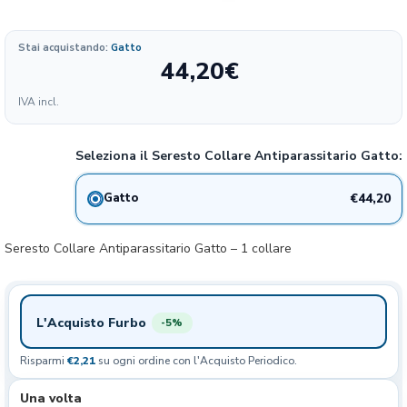
Stai acquistando:
Gatto
44,20
€
Formato
IVA incl.
442.00
44.2€
1 pezzo
€/KG
Seleziona il Seresto Collare Antiparassitario Gatto:
€44,20
Gatto
Seresto Collare Antiparassitario Gatto – 1 collare
L'Acquisto Furbo
-5%
Risparmi
€2,21
su ogni ordine con l'Acquisto Periodico.
Una volta