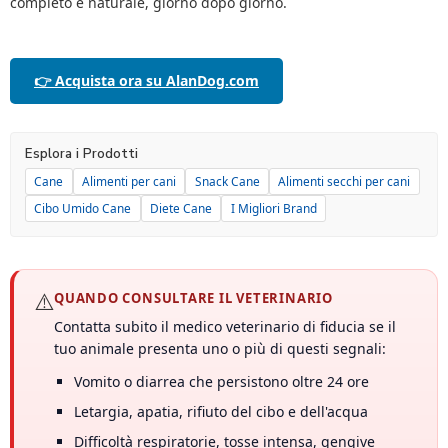
completo e naturale, giorno dopo giorno.
👉 Acquista ora su AlanDog.com
Esplora i Prodotti
Cane
Alimenti per cani
Snack Cane
Alimenti secchi per cani
Cibo Umido Cane
Diete Cane
I Migliori Brand
⚠️
QUANDO CONSULTARE IL VETERINARIO
Contatta subito il medico veterinario di fiducia se il
tuo animale presenta uno o più di questi segnali:
Vomito o diarrea che persistono oltre 24 ore
Letargia, apatia, rifiuto del cibo e dell'acqua
Difficoltà respiratorie, tosse intensa, gengive