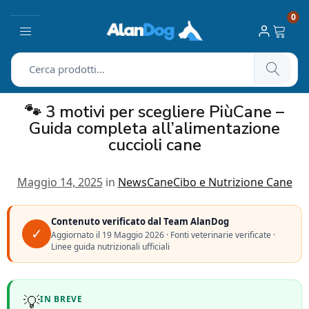
0
🐾 3 motivi per scegliere PiùCane –
Guida completa all’alimentazione
cuccioli cane
Maggio 14, 2025
in
News
Cane
Cibo e Nutrizione Cane
Contenuto verificato dal Team AlanDog
✓
Aggiornato il
19 Maggio 2026
· Fonti veterinarie verificate ·
Linee guida nutrizionali ufficiali
💡
IN BREVE