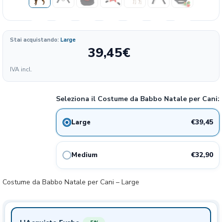
Stai acquistando:
Large
39,45
€
Formato
IVA incl.
197.25
39.45€
LARGE
€/KG
Seleziona il Costume da Babbo Natale per Cani:
164.50
32.9€
MEDIUM
€/KG
€39,45
Large
€32,90
Medium
Costume da Babbo Natale per Cani – Large