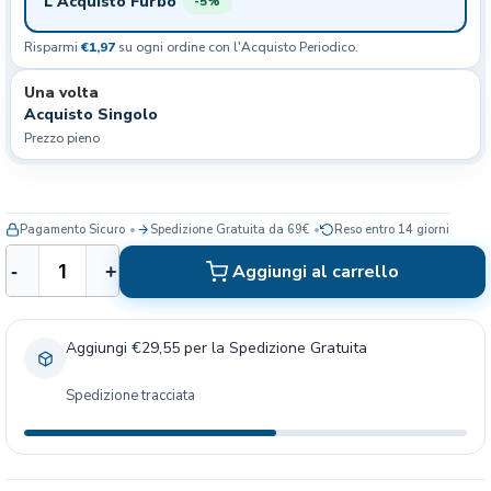
L'Acquisto Furbo
-5%
Risparmi
€1,97
su ogni ordine con l'Acquisto Periodico.
Una volta
Acquisto Singolo
Prezzo pieno
Pagamento Sicuro
Spedizione Gratuita da 69€
Reso entro 14 giorni
C
Aggiungi al carrello
-
+
o
s
t
Aggiungi €29,55 per la Spedizione Gratuita
u
m
Spedizione tracciata
e
d
a
B