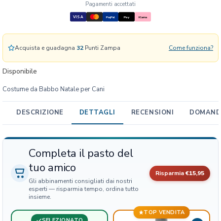
a
Pagamenti accettati
b
VISA
PayPal
Pay
Klarna
b
o
N
Acquista e guadagna
32
Punti Zampa
Come funziona?
a
t
Disponibile
a
Costume da Babbo Natale per Cani
l
e
p
DESCRIZIONE
DETTAGLI
RECENSIONI
DOMANDE
e
r
C
Completa il pasto del
a
tuo amico
n
Risparmia
€15,95
i
Gli abbinamenti consigliati dai nostri
q
esperti — risparmia tempo, ordina tutto
insieme.
u
a
TOP VENDITA
n
SELEZIONATO