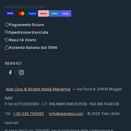
PAGAMENTI SICURI
VISA
PayPal
Klarna
AMEX
Stripe
Pagamento Sicuro
Spedizione tracciata
Reso 14 Giorni
Azienda Italiana dal 1996
Alan Dog di Rinaldi Nadia Marianna
— Via Pavia 8, 20835 Muggiò
(MB)
P.IVA 02702060969 · C.F. RNLNMR53M51G350B · REA MB 1548338
+39 039 792965
info@alandog.com
Tel.
·
· © 2026 Tutti i diritti
riservati
Ai sensi del D.Lgs. 130/2015, per la risoluzione delle controversie è