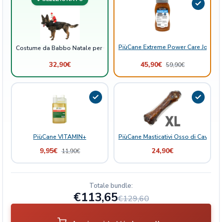
t
i
t
à
PiùCane Extreme Power Care Joint B
Costume da Babbo Natale per Cani
32,90
€
45,90
€
59,90
€
PiùCane VITAMIN+
PiùCane Masticativi Osso di Cavallo 
9,95
€
24,90
€
11,90
€
Totale bundle:
€113,65
€129,60