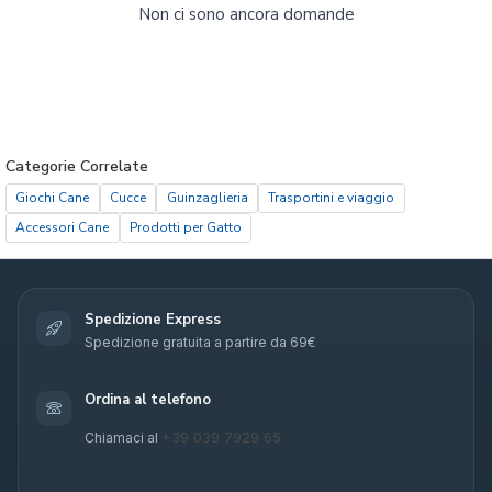
Non ci sono ancora domande
Categorie Correlate
Giochi Cane
Cucce
Guinzaglieria
Trasportini e viaggio
Accessori Cane
Prodotti per Gatto
Spedizione Express
Spedizione gratuita a partire da 69€
Ordina al telefono
+39 039 7929 65
Chiamaci al