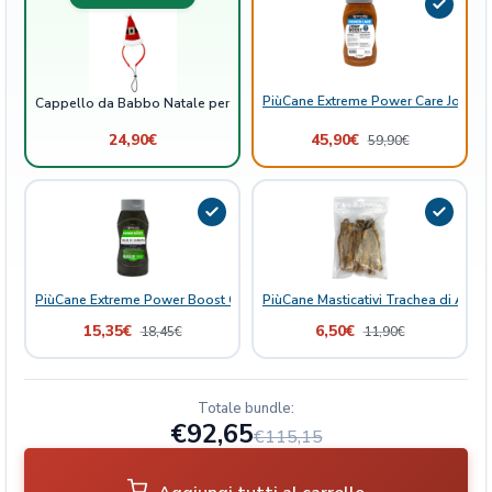
g
l
i
a
PiùCane Extreme Power Care Joint B
Cappello da Babbo Natale per cani di taglia grande
g
r
24,90
€
45,90
€
59,90
€
a
n
d
e
q
u
PiùCane Extreme Power Boost Olio di Canapa
PiùCane Masticativi Trachea di Agne
a
15,35
€
6,50
€
n
18,45
€
11,90
€
t
i
t
Totale bundle:
€92,65
à
€115,15