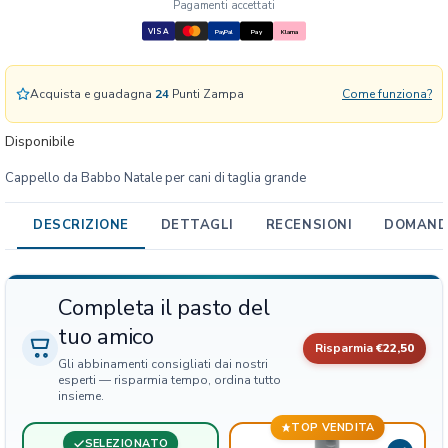
a
Pagamenti accettati
b
VISA
PayPal
Pay
Klarna
b
o
N
Acquista e guadagna
24
Punti Zampa
Come funziona?
a
t
Disponibile
a
Cappello da Babbo Natale per cani di taglia grande
l
e
p
DESCRIZIONE
DETTAGLI
RECENSIONI
DOMANDE
e
r
c
Completa il pasto del
a
tuo amico
n
Risparmia
€22,50
i
Gli abbinamenti consigliati dai nostri
d
esperti — risparmia tempo, ordina tutto
insieme.
i
t
TOP VENDITA
a
SELEZIONATO