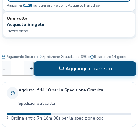
Risparmi
€1,25
su ogni ordine con l'Acquisto Periodico.
Una volta
Acquisto Singolo
Prezzo pieno
Pagamento Sicuro
Spedizione Gratuita da 69€
Reso entro 14 giorni
C
Aggiungi al carrello
-
+
a
p
p
Aggiungi €44,10 per la Spedizione Gratuita
e
l
Spedizione tracciata
l
o
Ordina entro
7h 18m 06s
per la spedizione oggi
d
a
B