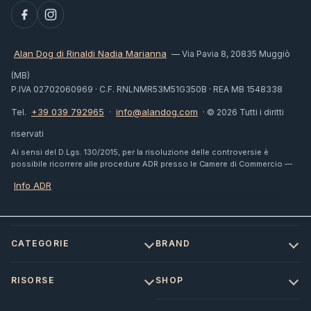
Alan Dog di Rinaldi Nadia Marianna
— Via Pavia 8, 20835 Muggiò
(MB)
P.IVA 02702060969 · C.F. RNLNMR53M51G350B · REA MB 1548338
+39 039 792965
info@alandog.com
Tel.
·
· © 2026 Tutti i diritti
riservati
Ai sensi del D.Lgs. 130/2015, per la risoluzione delle controversie è
possibile ricorrere alle procedure ADR presso le Camere di Commercio —
Info ADR
CATEGORIE
BRAND
RISORSE
SHOP